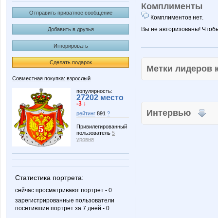
Комплименты
Отправить приватное сообщение
Комплиментов нет.
Вы не авторизованы! Чтоб
Добавить в друзья
Игнорировать
Сделать подарок
Метки лидеров
Совместная покупка: взрослый
популярность:
27202 место
-3 ↓
Интервью
рейтинг
891
?
Привилегированный
пользователь
5
уровня
Статистика портрета:
сейчас просматривают портрет - 0
зарегистрированные пользователи
посетившие портрет за 7 дней - 0